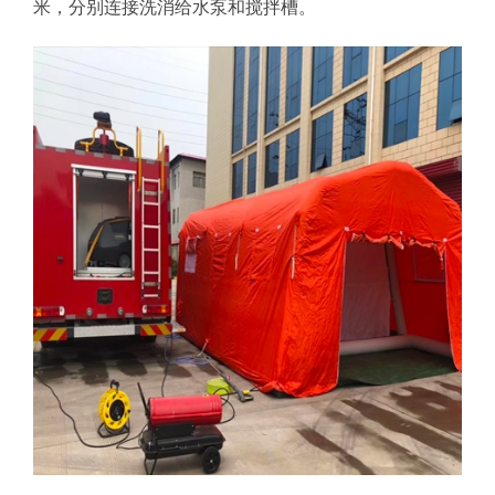
米，分别连接洗消给水泵和搅拌槽。