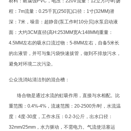
材料：耐腐蚀PVC，电压：220V流量：12立方/小时扬
程：7m流量：0.25千瓦(250瓦)口径：1寸(32MM)潜
深：7米，噪音：超静音(泵工作时10分贝)水泵启动液
面：大约3CM直径(高H:253MM宽A:148MM)重量：
4.5MM左右的吸水口流过物：5-8MM左右，自备5米长
的出液管，并可与集污袋快速拔管，做到不排放污水，
避免对环境二次污染。
公众洗消站清洁剂的混合槽：
络合物是通过水流的虹吸作用，直接与水相配。比
重范围：0.4%-4%，流速范围：20-2500升/时，水流温
度：4度-30度，工作水压：0.2-3公斤，出水口径：
32mm/25mm，水力驱动，不需电力。气流使活塞运