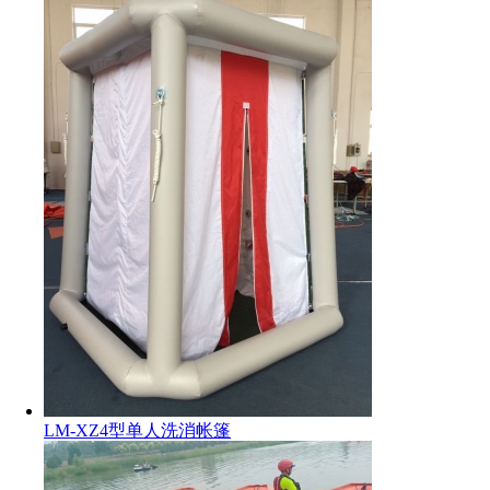
LM-XZ4型单人洗消帐篷