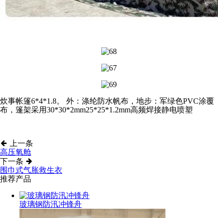
炊事帐篷6*4*1.8。 外：涤纶防水帆布，地步：军绿色PVC涂覆
布，篷架采用30*30*2mm25*25*1.2mm高频焊接静电喷塑
上一条
高压氧舱
下一条
围巾式气胀救生衣
推荐产品
玻璃钢防汛冲锋舟