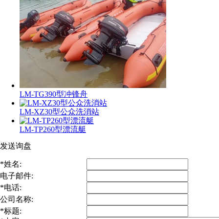
LM-TG390型冲锋舟
LM-XZ30型公众洗消站
LM-TP260型漂流艇
发送询盘
*
姓名:
电子邮件:
*
电话:
公司名称:
*
标题: