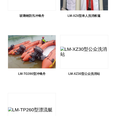
玻璃钢防汛冲锋舟
LM-XZ4型单人洗消帐篷
LM-TG390型冲锋舟
LM-XZ30型公众洗消站